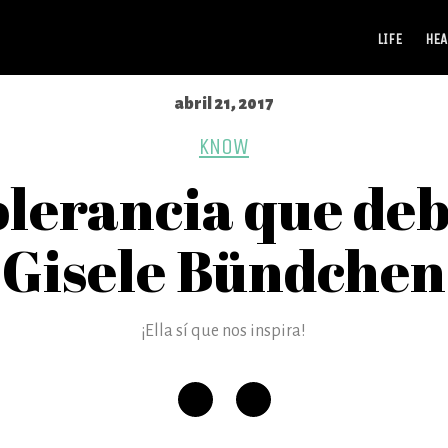
LIFE
HEA
abril 21, 2017
KNOW
tolerancia que de
Gisele Bündchen
¡Ella sí que nos inspira!