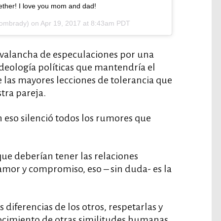
ogether! I love you mom and dad!
tombrady) on
Apr 19, 2017 at 8:43am PDT
 avalancha de especulaciones por una
deología políticas que mantendría el
 las mayores lecciones de tolerancia que
tra pareja.
on eso silenció todos los rumores que
 que deberían tener las relaciones
mor y compromiso, eso – sin duda- es la
 diferencias de los otros, respetarlas y
cimiento de otras similitudes humanas.