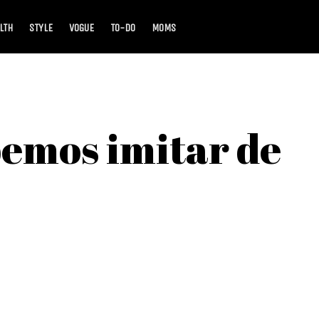
LTH
STYLE
VOGUE
TO-DO
MOMS
bemos imitar de