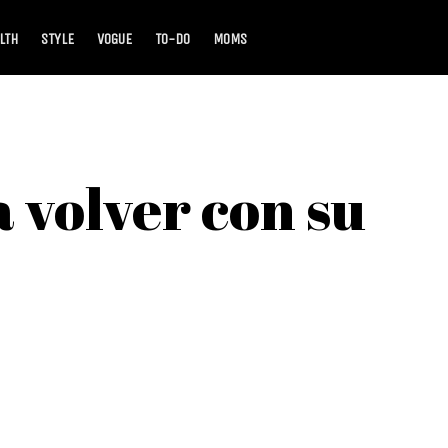
LTH
STYLE
VOGUE
TO-DO
MOMS
a volver con su