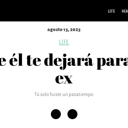
LIFE
HEA
agosto 15, 2025
LIFE
 él te dejará par
ex
Tú solo fuiste un pasatiempo