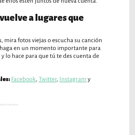
e ellos estén juntos de nueva cuenta.
 vuelve a lugares que
s, mira fotos viejas o escucha su canción
lo haga en un momento importante para
d y lo hace para que tú te des cuenta de
Facebook
,
Twitter
,
Instagram
y
les:
Advertisement