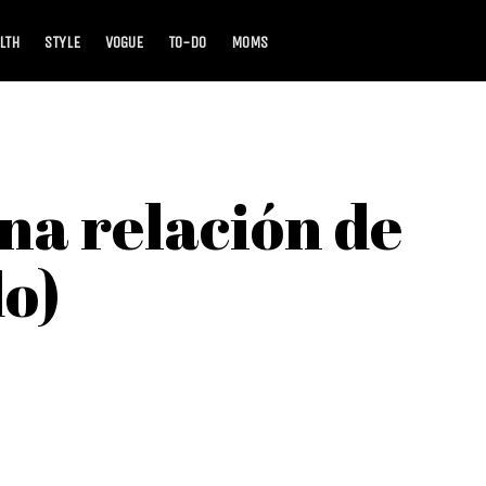
LTH
STYLE
VOGUE
TO-DO
MOMS
na relación de
o)