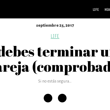
LIFE
HEA
septiembre 25, 2017
LIFE
 debes terminar u
areja (comprobad
Si no estás segura...