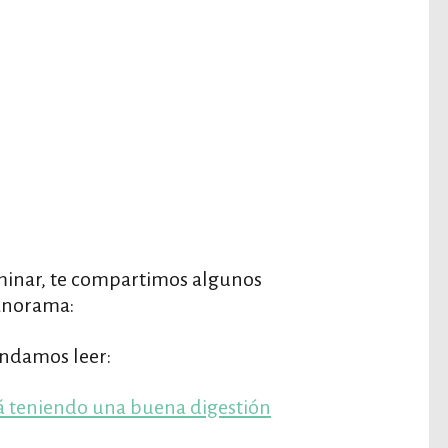
rminar, te compartimos algunos
panorama:
endamos leer:
tá teniendo una buena digestión