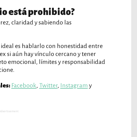
io está prohibido?
ez, claridad y sabiendo las
 ideal es hablarlo con honestidad entre
ex si aún hay vínculo cercano y tener
to emocional, límites y responsabilidad
cione.
Facebook
,
Twitter
,
Instagram
y
les:
Advertisement