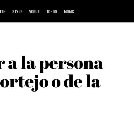
LTH
STYLE
VOGUE
TO-DO
MOMS
r a la persona
ortejo o de la