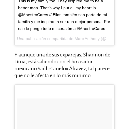
This is my family too. They inspired me to be a
better man. That’s why I put all my heart in
@MaestroCares // Ellos también son parte de mi
familia y me inspiran a ser una mejor persona. Por
eso le pongo todo mi corazón a #MaestroCares.
Una publicación compartida de Marc Anthony (@marcanthony) el
Y aunque una de sus exparejas, Shannon de
Lima, está saliendo con el boxeador
mexicano Saúl «Canelo» Álravez, tal parece
que no le afecta en lo más mínimo.