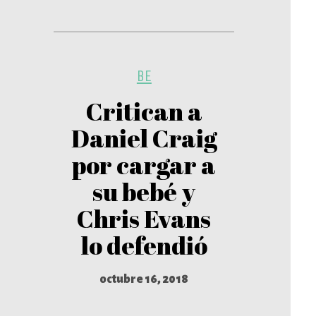
BE
Critican a
Daniel Craig
por cargar a
su bebé y
Chris Evans
lo defendió
octubre 16, 2018