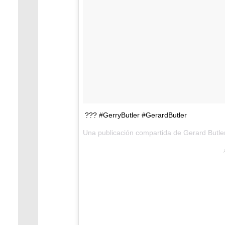
??? #GerryButler #GerardButler
Una publicación compartida de Gerard Butler