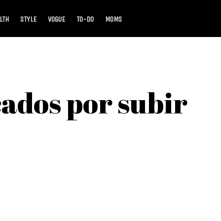
LTH
STYLE
VOGUE
TO-DO
MOMS
cados por subir