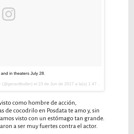
nd in theaters July 28.
r (@gerardbutler) el
23 de Jun de 2017 a la(s) 1:47 PDT
 visto como hombre de acción,
s de cocodrilo en Posdata te amo y, sin
amos visto con un estómago tan grande.
zaron a ser muy fuertes contra el actor.