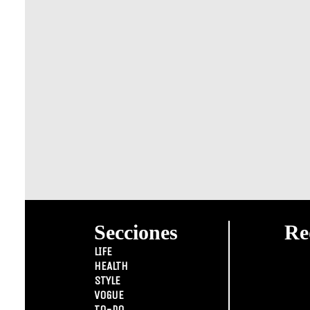
Secciones
Re
LIFE
HEALTH
STYLE
VOGUE
TO-DO