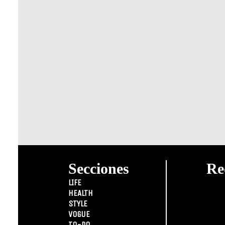
Secciones
Re
LIFE
HEALTH
STYLE
VOGUE
TO-DO