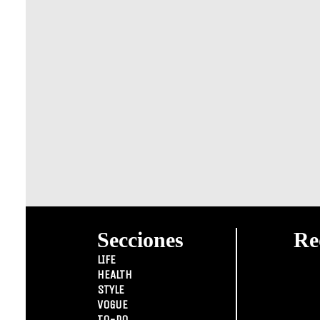
Secciones
Re
LIFE
HEALTH
STYLE
VOGUE
TO-DO