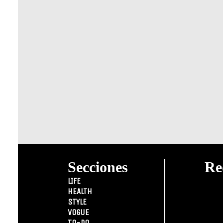
Secciones
Re
LIFE
HEALTH
STYLE
VOGUE
TO-DO