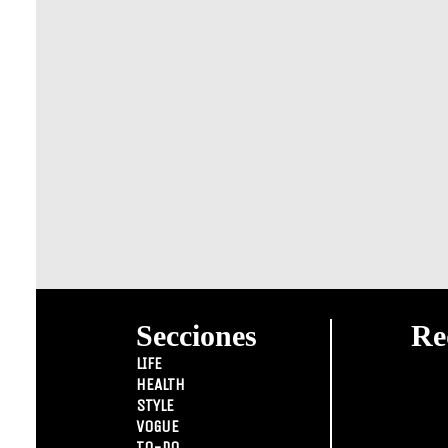
Secciones
Re
LIFE
HEALTH
STYLE
VOGUE
TO-DO