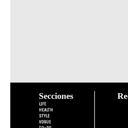
Secciones
Re
LIFE
HEALTH
STYLE
VOGUE
TO-DO