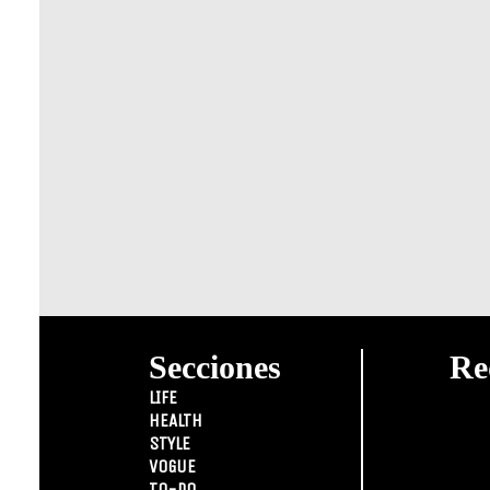
Secciones
Re
LIFE
HEALTH
STYLE
VOGUE
TO-DO