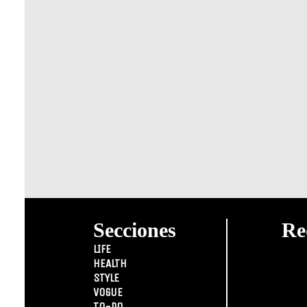
Secciones
Re
LIFE
HEALTH
STYLE
VOGUE
TO-DO