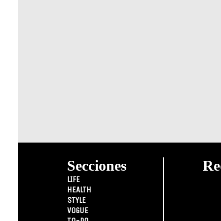
Secciones
Re
LIFE
HEALTH
STYLE
VOGUE
TO-DO