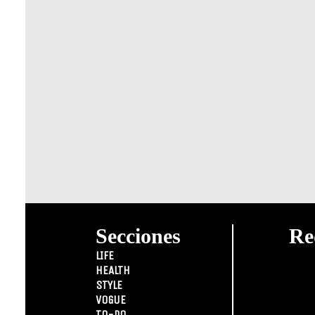
Secciones
Re
LIFE
HEALTH
STYLE
VOGUE
TO-DO