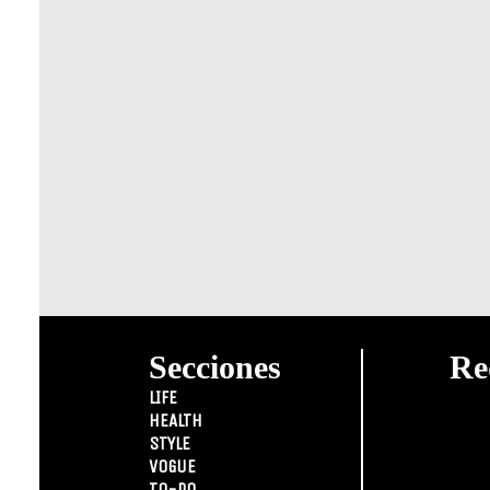
Secciones
Re
LIFE
HEALTH
STYLE
VOGUE
TO-DO