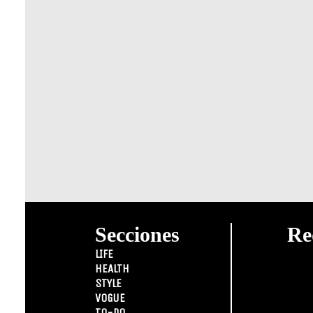
Secciones
Re
LIFE
HEALTH
STYLE
VOGUE
TO-DO