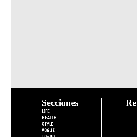
Secciones
Re
LIFE
HEALTH
STYLE
VOGUE
TO-DO