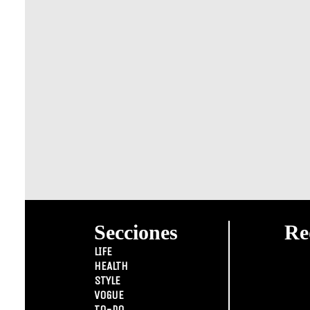
Secciones
Re
LIFE
HEALTH
STYLE
VOGUE
TO-DO