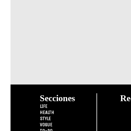
Secciones
Re
LIFE
HEALTH
STYLE
VOGUE
TO-DO