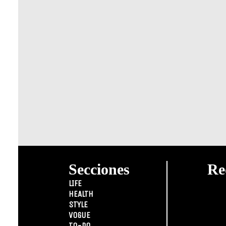
Secciones
Re
LIFE
HEALTH
STYLE
VOGUE
TO-DO