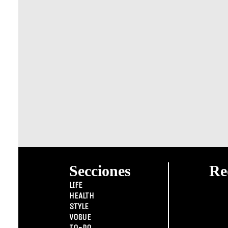
Secciones
Re
LIFE
HEALTH
STYLE
VOGUE
TO-DO