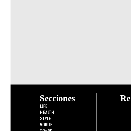
Secciones
Re
LIFE
HEALTH
STYLE
VOGUE
TO-DO