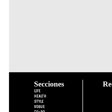
Secciones
Re
LIFE
HEALTH
STYLE
VOGUE
TO-DO