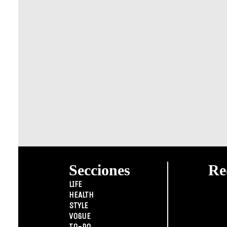
Secciones
Re
LIFE
HEALTH
STYLE
VOGUE
TO-DO