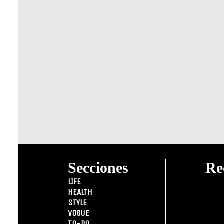
Secciones
Re
LIFE
HEALTH
STYLE
VOGUE
TO-DO